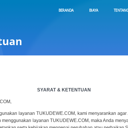
BERANDA
BIAYA
TENTAN
tuan
SYARAT & KETENTUAN
.COM,
gunakan layanan TUKUDEWE.COM, kami menyarankan agar 
gan menggunakan layanan TUKUDEWE.COM, maka Anda menyata
etapkan serta kebijakan mengenai perubahan atau perbaikan Sy