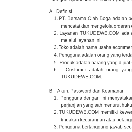
A.
Definisi
1.
PT. Bersama Olah Boga adalah p
mencatat dan mengelola orderan 
2.
Layanan TUKUDEWE.COM adalah se
melalui layanan ini.
3.
Toko adalah nama usaha ecommer
4.
Pengguna adalah orang yang terd
5.
Produk adalah barang yang diju
6.
Customer adalah orang yang
TUKUDEWE.COM.
B.
Akun, Password dan Keamanan
1.
Pengguna dengan ini menyataka
perjanjian yang sah menurut huk
2.
TUKUDEWE.COM memiliki kewenan
tindakan kecurangan atau pelang
3.
Pengguna bertanggung jawab secar